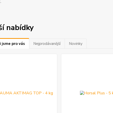
.
ší nabídky
i jsme pro vás
Nejprodávanější
Novinky