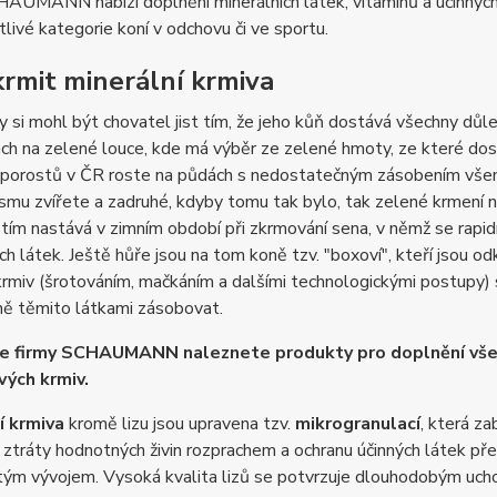
AUMANN nabízí doplnění minerálních látek, vitamínů a účinných
tlivé kategorie koní v odchovu či ve sportu.
krmit minerální krmiva
y si mohl být chovatel jist tím, že jeho kůň dostává všechny důl
h na zelené louce, kde má výběr ze zelené hmoty, ze které dos
 porostů v ČR roste na půdách s nedostatečným zásobením všemi
smu zvířete a zadruhé, kdyby tomu tak bylo, tak zelené krmení ne
ž tím nastává v zimním období při zkrmování sena, v němž se rapid
h látek. Ještě hůře jsou na tom koně tzv. "boxoví", kteří jsou od
krmiv (šrotováním, mačkáním a dalšími technologickými postupy) s
ně těmito látkami zásobovat.
ce firmy SCHAUMANN naleznete produkty pro doplnění všec
ých krmiv.
í krmiva
kromě lizu jsou upravena tzv.
mikrogranulací
, která z
ztráty hodnotných živin rozprachem a ochranu účinných látek př
ým vývojem. Vysoká kvalita lizů se potvrzuje dlouhodobým uchová