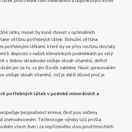
 látek prostřednictvím minerálních a doplňkových krmiv
ežité látky, musel by koně chovat v optimálních
tane většinu potřebných látek. Bohužel většina
 potřebnými látkami, které by se přes rostlinu dostaly
ní k dispozici v našich klimatických podmínkách po celý
ně s dobou skladování snižuje obsah vitamínů, deficit
kázáni jen na to, co jim člověk nabídne. Navíc zpracováním
e snižuje obsah vitamínů, což je další důvod proč je
h potřebných látek v podobě minerálních a
abezpečuje bezprašnost krmiva, čímž jsou sníženy
ed znehodnocením. Technologie výroby lizů prošla
ním všech živin i za nepříznivého vlivu povětrnostních