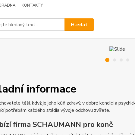
ORADNA
KONTAKTY
Hledat
ladní informace
hovatele těší, když je jeho kůň zdravý, v dobré kondici a psych
ící potřebám každého stádia vývoje odchovu zvířete.
bízí firma SCHAUMANN pro koně