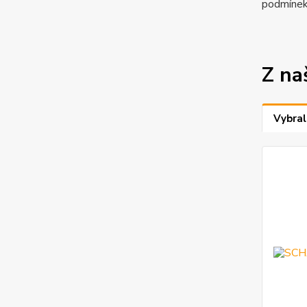
podmínek
Z na
Vybral