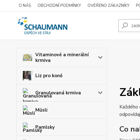
O NÁS
OBCHODNÍ PODMÍNKY
OVĚŘENO ZÁKAZNÍKY
P
Vitaminové a minerální
krmiva
Liz pro koně
Zák
Granulovaná krmiva
Každého c
Müsli
odpovídaj
Pamlsky
Co na