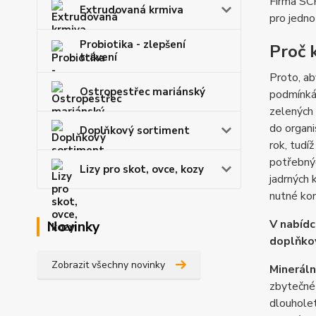
Firma SCH
Extrudovaná krmiva
pro jedno
Probiotika - zlepšení
Proč 
trávení
Proto, ab
Ostropestřec mariánský
podmínkác
zelených
do organi
Doplňkový sortiment
rok, tudí
potřebnýc
Lizy pro skot, ovce, kozy
jadrných 
nutné ko
V nabíd
Novinky
doplňkov
Zobrazit všechny novinky
Mineráln
zbytečné 
dlouholet