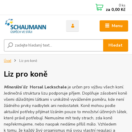
0
ks
za
0,00 Kč
Menu
Hledat
Úvod
Liz pro koně
Liz pro koně
Minerální liz
Horsal Leckschale
je určen pro výživu všech koní.
Jedinečná struktura lizu podporuje příjem. Doplňuje zásobení koně
všemi důležitými látkami v unikátně vyváženém poměru, kde není
žádného prvky nadbytek ani nedostatek. Koně mohou podle
aktuální potřeby přijímat lízáním pouze to množství účinných látek,
které právě potřebují. Nemusíme mít tedy strach, zda koně
nepřekrmujeme, nebo naopak nedáme příliš málo. Vzhledem
k tomu, že každý živý organismus má svou vlastní regulaci a