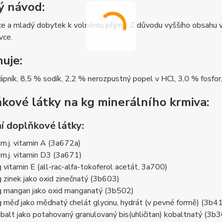
 návod:
ce a mladý dobytek k volnému příjmu. Z důvodu vyššího obsahu 
vce.
uje:
pník, 8,5 % sodík, 2,2 % nerozpustný popel v HCl, 3,0 % fosfor
kové látky na kg minerálního krmiva:
ní doplňkové látky:
m.j. vitamin A (3a672a)
m.j. vitamin D3 (3a671)
vitamin E (all-rac-alfa-tokoferol acetát, 3a700)
zinek jako oxid zinečnatý (3b603)
 mangan jako oxid manganatý (3b502)
 měď jako měďnatý chelát glycinu, hydrát (v pevné formě) (3b4
alt jako potahovaný granulovaný bis(uhličitan) kobaltnatý (3b