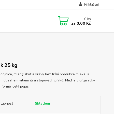
Přihlášení
0
ks
za
0,00 Kč
ík 25 kg
 dojnice, mladý skot a krávy bez tržní produkce mléka, s
m obsahem vitaminů a stopových prvků. Měď je v organicky
 formě.
celý popis
tupnost
Skladem