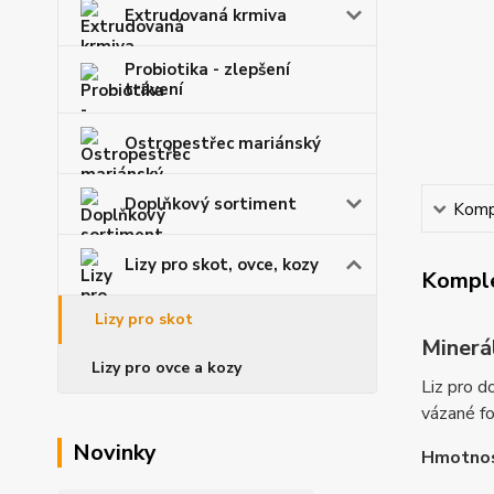
Extrudovaná krmiva
Probiotika - zlepšení
trávení
Ostropestřec mariánský
Doplňkový sortiment
Kompl
Lizy pro skot, ovce, kozy
Komple
Lizy pro skot
Minerál
Lizy pro ovce a kozy
Liz pro d
vázané f
Novinky
Hmotnos