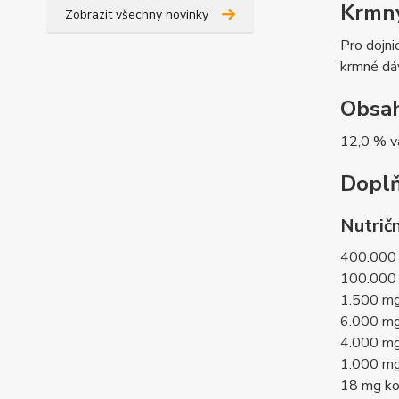
Krmný
Zobrazit všechny novinky
Pro dojni
krmné dá
Obsah
12,0 % vá
Doplň
Nutrič
400.000 
100.000 
1.500 mg 
6.000 mg 
4.000 mg
1.000 mg
18 mg kob