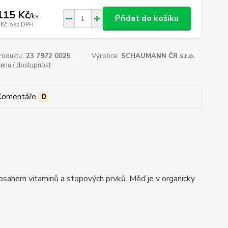
115 Kč
/
ks
Přidat do košíku
 Kč
bez DPH
roduktu:
23 7972 0025
Výrobce:
SCHAUMANN ČR s.r.o.
cenu / dostupnost
Komentáře
0
obsahem vitaminů a stopových prvků. Měď je v organicky