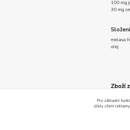
100 mg j
30 mg se
Složení
melasa ře
olej
Zboží 
Lizy 
Pro základní funk
účely cílení reklam